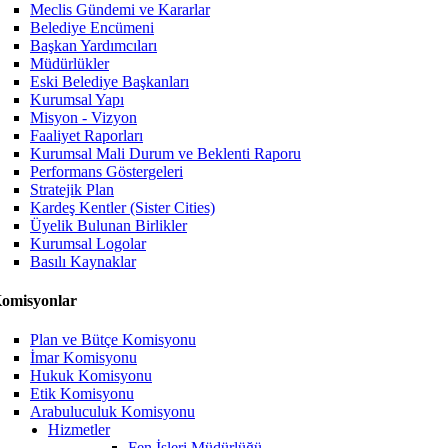
Meclis Gündemi ve Kararlar
Belediye Encümeni
Başkan Yardımcıları
Müdürlükler
Eski Belediye Başkanları
Kurumsal Yapı
Misyon - Vizyon
Faaliyet Raporları
Kurumsal Mali Durum ve Beklenti Raporu
Performans Göstergeleri
Stratejik Plan
Kardeş Kentler (Sister Cities)
Üyelik Bulunan Birlikler
Kurumsal Logolar
Basılı Kaynaklar
omisyonlar
Plan ve Bütçe Komisyonu
İmar Komisyonu
Hukuk Komisyonu
Etik Komisyonu
Arabuluculuk Komisyonu
Hizmetler
Fen İşleri Müdürlüğü