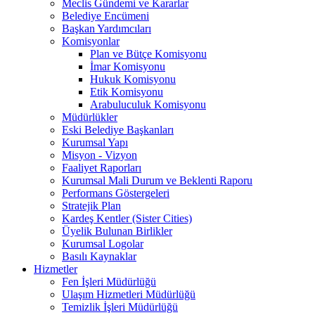
Meclis Gündemi ve Kararlar
Belediye Encümeni
Başkan Yardımcıları
Komisyonlar
Plan ve Bütçe Komisyonu
İmar Komisyonu
Hukuk Komisyonu
Etik Komisyonu
Arabuluculuk Komisyonu
Müdürlükler
Eski Belediye Başkanları
Kurumsal Yapı
Misyon - Vizyon
Faaliyet Raporları
Kurumsal Mali Durum ve Beklenti Raporu
Performans Göstergeleri
Stratejik Plan
Kardeş Kentler (Sister Cities)
Üyelik Bulunan Birlikler
Kurumsal Logolar
Basılı Kaynaklar
Hizmetler
Fen İşleri Müdürlüğü
Ulaşım Hizmetleri Müdürlüğü
Temizlik İşleri Müdürlüğü