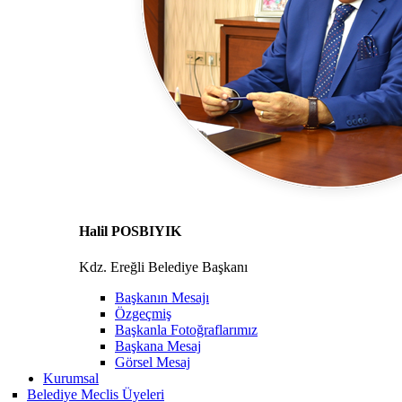
Halil POSBIYIK
Kdz. Ereğli Belediye Başkanı
Başkanın Mesajı
Özgeçmiş
Başkanla Fotoğraflarımız
Başkana Mesaj
Görsel Mesaj
Kurumsal
Belediye Meclis Üyeleri