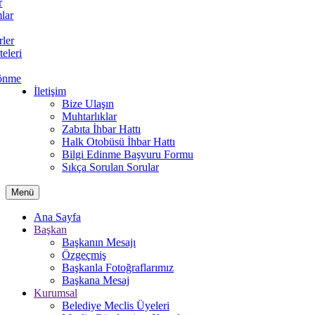
r
lar
rler
teleri
önme
İletişim
Bize Ulaşın
Muhtarlıklar
Zabıta İhbar Hattı
Halk Otobüsü İhbar Hattı
Bilgi Edinme Başvuru Formu
Sıkça Sorulan Sorular
Menü
Ana Sayfa
Başkan
Başkanın Mesajı
Özgeçmiş
Başkanla Fotoğraflarımız
Başkana Mesaj
Kurumsal
Belediye Meclis Üyeleri