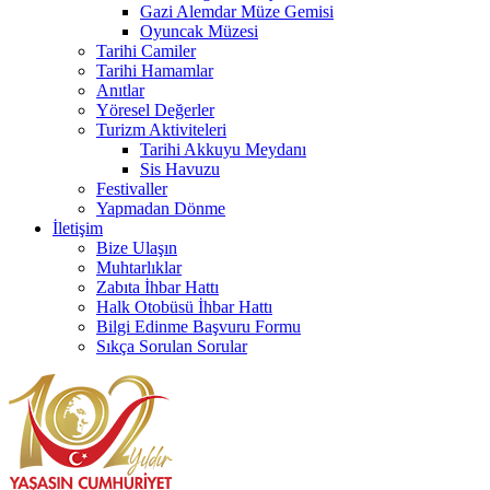
Gazi Alemdar Müze Gemisi
Oyuncak Müzesi
Tarihi Camiler
Tarihi Hamamlar
Anıtlar
Yöresel Değerler
Turizm Aktiviteleri
Tarihi Akkuyu Meydanı
Sis Havuzu
Festivaller
Yapmadan Dönme
İletişim
Bize Ulaşın
Muhtarlıklar
Zabıta İhbar Hattı
Halk Otobüsü İhbar Hattı
Bilgi Edinme Başvuru Formu
Sıkça Sorulan Sorular