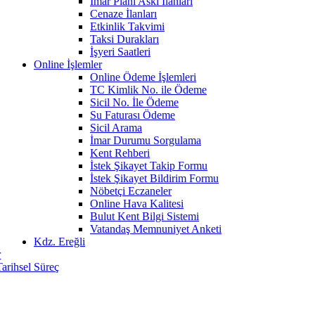
İmar Planı Askı İlanları
Cenaze İlanları
Etkinlik Takvimi
Taksi Durakları
İşyeri Saatleri
Online İşlemler
Online Ödeme İşlemleri
TC Kimlik No. ile Ödeme
Sicil No. İle Ödeme
Su Faturası Ödeme
Sicil Arama
İmar Durumu Sorgulama
Kent Rehberi
İstek Şikayet Takip Formu
İstek Şikayet Bildirim Formu
Nöbetçi Eczaneler
Online Hava Kalitesi
Bulut Kent Bilgi Sistemi
Vatandaş Memnuniyet Anketi
Kdz. Ereğli
r
Tarihsel Süreç