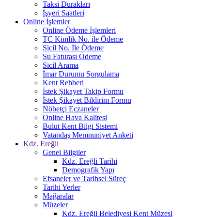
Taksi Durakları
İşyeri Saatleri
Online İşlemler
Online Ödeme İşlemleri
TC Kimlik No. ile Ödeme
Sicil No. İle Ödeme
Su Faturası Ödeme
Sicil Arama
İmar Durumu Sorgulama
Kent Rehberi
İstek Şikayet Takip Formu
İstek Şikayet Bildirim Formu
Nöbetçi Eczaneler
Online Hava Kalitesi
Bulut Kent Bilgi Sistemi
Vatandaş Memnuniyet Anketi
Kdz. Ereğli
Genel Bilgiler
Kdz. Ereğli Tarihi
Demografik Yapı
Efsaneler ve Tarihsel Süreç
Tarihi Yerler
Mağaralar
Müzeler
Kdz. Ereğli Belediyesi Kent Müzesi