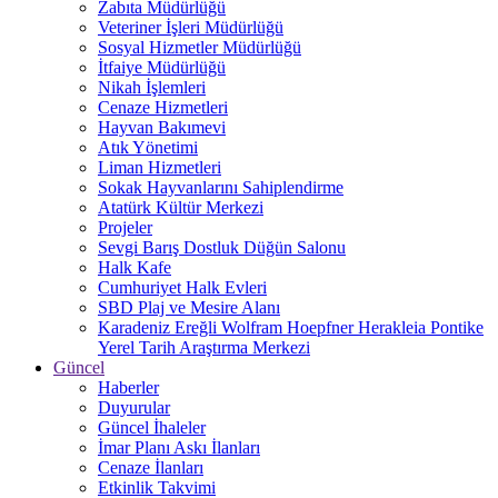
Zabıta Müdürlüğü
Veteriner İşleri Müdürlüğü
Sosyal Hizmetler Müdürlüğü
İtfaiye Müdürlüğü
Nikah İşlemleri
Cenaze Hizmetleri
Hayvan Bakımevi
Atık Yönetimi
Liman Hizmetleri
Sokak Hayvanlarını Sahiplendirme
Atatürk Kültür Merkezi
Projeler
Sevgi Barış Dostluk Düğün Salonu
Halk Kafe
Cumhuriyet Halk Evleri
SBD Plaj ve Mesire Alanı
Karadeniz Ereğli Wolfram Hoepfner Herakleia Pontike
Yerel Tarih Araştırma Merkezi
Güncel
Haberler
Duyurular
Güncel İhaleler
İmar Planı Askı İlanları
Cenaze İlanları
Etkinlik Takvimi