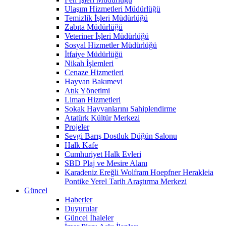
Ulaşım Hizmetleri Müdürlüğü
Temizlik İşleri Müdürlüğü
Zabıta Müdürlüğü
Veteriner İşleri Müdürlüğü
Sosyal Hizmetler Müdürlüğü
İtfaiye Müdürlüğü
Nikah İşlemleri
Cenaze Hizmetleri
Hayvan Bakımevi
Atık Yönetimi
Liman Hizmetleri
Sokak Hayvanlarını Sahiplendirme
Atatürk Kültür Merkezi
Projeler
Sevgi Barış Dostluk Düğün Salonu
Halk Kafe
Cumhuriyet Halk Evleri
SBD Plaj ve Mesire Alanı
Karadeniz Ereğli Wolfram Hoepfner Herakleia
Pontike Yerel Tarih Araştırma Merkezi
Güncel
Haberler
Duyurular
Güncel İhaleler