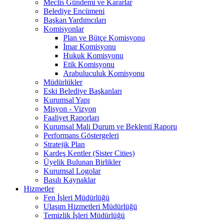
Meclis Gündemi ve Kararlar
Belediye Encümeni
Başkan Yardımcıları
Komisyonlar
Plan ve Bütçe Komisyonu
İmar Komisyonu
Hukuk Komisyonu
Etik Komisyonu
Arabuluculuk Komisyonu
Müdürlükler
Eski Belediye Başkanları
Kurumsal Yapı
Misyon - Vizyon
Faaliyet Raporları
Kurumsal Mali Durum ve Beklenti Raporu
Performans Göstergeleri
Stratejik Plan
Kardeş Kentler (Sister Cities)
Üyelik Bulunan Birlikler
Kurumsal Logolar
Basılı Kaynaklar
Hizmetler
Fen İşleri Müdürlüğü
Ulaşım Hizmetleri Müdürlüğü
Temizlik İşleri Müdürlüğü