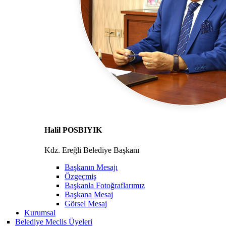
Halil POSBIYIK
Kdz. Ereğli Belediye Başkanı
Başkanın Mesajı
Özgeçmiş
Başkanla Fotoğraflarımız
Başkana Mesaj
Görsel Mesaj
Kurumsal
Belediye Meclis Üyeleri