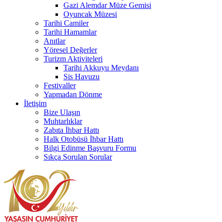
Gazi Alemdar Müze Gemisi
Oyuncak Müzesi
Tarihi Camiler
Tarihi Hamamlar
Anıtlar
Yöresel Değerler
Turizm Aktiviteleri
Tarihi Akkuyu Meydanı
Sis Havuzu
Festivaller
Yapmadan Dönme
İletişim
Bize Ulaşın
Muhtarlıklar
Zabıta İhbar Hattı
Halk Otobüsü İhbar Hattı
Bilgi Edinme Başvuru Formu
Sıkça Sorulan Sorular