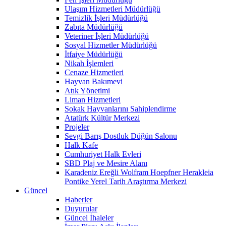
Ulaşım Hizmetleri Müdürlüğü
Temizlik İşleri Müdürlüğü
Zabıta Müdürlüğü
Veteriner İşleri Müdürlüğü
Sosyal Hizmetler Müdürlüğü
İtfaiye Müdürlüğü
Nikah İşlemleri
Cenaze Hizmetleri
Hayvan Bakımevi
Atık Yönetimi
Liman Hizmetleri
Sokak Hayvanlarını Sahiplendirme
Atatürk Kültür Merkezi
Projeler
Sevgi Barış Dostluk Düğün Salonu
Halk Kafe
Cumhuriyet Halk Evleri
SBD Plaj ve Mesire Alanı
Karadeniz Ereğli Wolfram Hoepfner Herakleia
Pontike Yerel Tarih Araştırma Merkezi
Güncel
Haberler
Duyurular
Güncel İhaleler