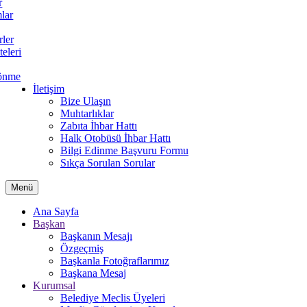
r
lar
rler
teleri
önme
İletişim
Bize Ulaşın
Muhtarlıklar
Zabıta İhbar Hattı
Halk Otobüsü İhbar Hattı
Bilgi Edinme Başvuru Formu
Sıkça Sorulan Sorular
Menü
Ana Sayfa
Başkan
Başkanın Mesajı
Özgeçmiş
Başkanla Fotoğraflarımız
Başkana Mesaj
Kurumsal
Belediye Meclis Üyeleri