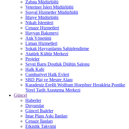
Zabıta Müdürlüğü
Veteriner İşleri Müdürlüğü
Sosyal Hizmetler Müdürlüğü
İtfaiye Müdürlüğü
Nikah İşlemleri
Cenaze Hizmetleri
Hayvan Bakımevi
Atık Yönetimi
Liman Hizmetleri
Sokak Hayvanlarını Sahiplendirme
Atatürk Kültür Merkezi
Projeler
Sevgi Barış Dostluk Düğün Salonu
Halk Kafe
Cumhuriyet Halk Evleri
SBD Plaj ve Mesire Alanı
Karadeniz Ereğli Wolfram Hoepfner Herakleia Pontike
Yerel Tarih Araştırma Merkezi
Güncel
Haberler
Duyurular
Güncel İhaleler
İmar Planı Askı İlanları
Cenaze İlanları
Etkinlik Takvimi