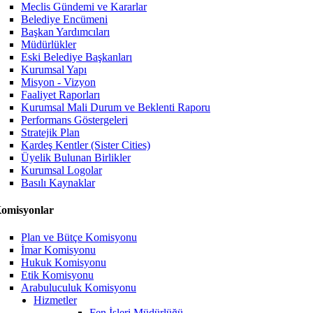
Meclis Gündemi ve Kararlar
Belediye Encümeni
Başkan Yardımcıları
Müdürlükler
Eski Belediye Başkanları
Kurumsal Yapı
Misyon - Vizyon
Faaliyet Raporları
Kurumsal Mali Durum ve Beklenti Raporu
Performans Göstergeleri
Stratejik Plan
Kardeş Kentler (Sister Cities)
Üyelik Bulunan Birlikler
Kurumsal Logolar
Basılı Kaynaklar
omisyonlar
Plan ve Bütçe Komisyonu
İmar Komisyonu
Hukuk Komisyonu
Etik Komisyonu
Arabuluculuk Komisyonu
Hizmetler
Fen İşleri Müdürlüğü