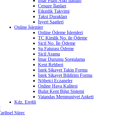
İmar Planı Askı İlanları
Cenaze İlanları
Etkinlik Takvimi
Taksi Durakları
İşyeri Saatleri
Online İşlemler
Online Ödeme İşlemleri
TC Kimlik No. ile Ödeme
Sicil No. İle Ödeme
Su Faturası Ödeme
Sicil Arama
İmar Durumu Sorgulama
Kent Rehberi
İstek Şikayet Takip Formu
İstek Şikayet Bildirim Formu
Nöbetçi Eczaneler
Online Hava Kalitesi
Bulut Kent Bilgi Sistemi
Vatandaş Memnuniyet Anketi
Kdz. Ereğli
r
Tarihsel Süreç