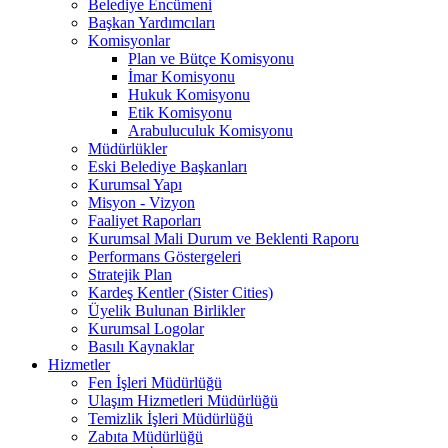
Belediye Encümeni
Başkan Yardımcıları
Komisyonlar
Plan ve Bütçe Komisyonu
İmar Komisyonu
Hukuk Komisyonu
Etik Komisyonu
Arabuluculuk Komisyonu
Müdürlükler
Eski Belediye Başkanları
Kurumsal Yapı
Misyon - Vizyon
Faaliyet Raporları
Kurumsal Mali Durum ve Beklenti Raporu
Performans Göstergeleri
Stratejik Plan
Kardeş Kentler (Sister Cities)
Üyelik Bulunan Birlikler
Kurumsal Logolar
Basılı Kaynaklar
Hizmetler
Fen İşleri Müdürlüğü
Ulaşım Hizmetleri Müdürlüğü
Temizlik İşleri Müdürlüğü
Zabıta Müdürlüğü