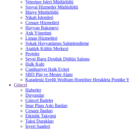
Veteriner İşleri Müdürlüğü
Sosyal Hizmetler Müdürlüğü
İtfaiye Müdürlüğü
Nikah İşlemleri
Cenaze Hizmetleri
Hayvan Bakımevi
Atık Yönetimi
Liman Hizmetleri
Sokak Hayvanlarını Sahiplendirme
Atatürk Kültür Merkezi
Projeler
Sevgi Barış Dostluk Düğün Salonu
Halk Kafe
Cumhuriyet Halk Evleri
SBD Plaj ve Mesire Alanı
Karadeniz Ereğli Wolfram Hoepfner Herakleia Pontike Y
Güncel
Haberler
Duyurular
Güncel İhaleler
İmar Planı Askı İlanları
Cenaze İlanları
Etkinlik Takvimi
Taksi Durakları
İşyeri Saatleri