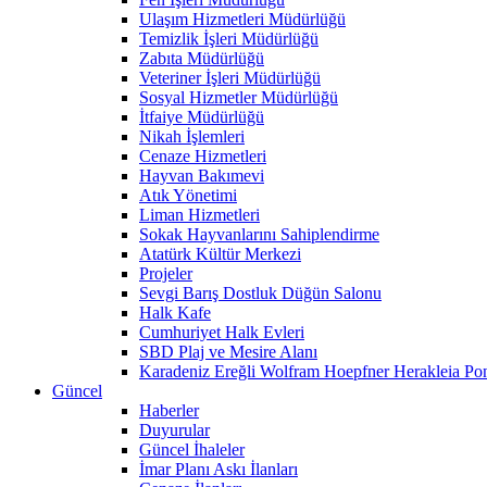
Ulaşım Hizmetleri Müdürlüğü
Temizlik İşleri Müdürlüğü
Zabıta Müdürlüğü
Veteriner İşleri Müdürlüğü
Sosyal Hizmetler Müdürlüğü
İtfaiye Müdürlüğü
Nikah İşlemleri
Cenaze Hizmetleri
Hayvan Bakımevi
Atık Yönetimi
Liman Hizmetleri
Sokak Hayvanlarını Sahiplendirme
Atatürk Kültür Merkezi
Projeler
Sevgi Barış Dostluk Düğün Salonu
Halk Kafe
Cumhuriyet Halk Evleri
SBD Plaj ve Mesire Alanı
Karadeniz Ereğli Wolfram Hoepfner Herakleia Pon
Güncel
Haberler
Duyurular
Güncel İhaleler
İmar Planı Askı İlanları