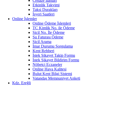
Cenaze İlanları
Etkinlik Takvimi
Taksi Durakları
İşyeri Saatleri
Online İşlemler
Online Ödeme İşlemleri
TC Kimlik No. ile Ödeme
Sicil No. İle Ödeme
Su Faturası Ödeme
Sicil Arama
İmar Durumu Sorgulama
Kent Rehberi
İstek Şikayet Takip Formu
İstek Şikayet Bildirim Formu
Nöbetçi Eczaneler
Online Hava Kalitesi
Bulut Kent Bilgi Sistemi
Vatandaş Memnuniyet Anketi
Kdz. Ereğli