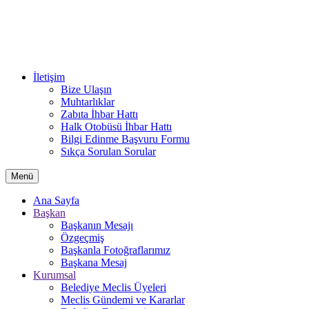
İletişim
Bize Ulaşın
Muhtarlıklar
Zabıta İhbar Hattı
Halk Otobüsü İhbar Hattı
Bilgi Edinme Başvuru Formu
Sıkça Sorulan Sorular
Menü
Ana Sayfa
Başkan
Başkanın Mesajı
Özgeçmiş
Başkanla Fotoğraflarımız
Başkana Mesaj
Kurumsal
Belediye Meclis Üyeleri
Meclis Gündemi ve Kararlar