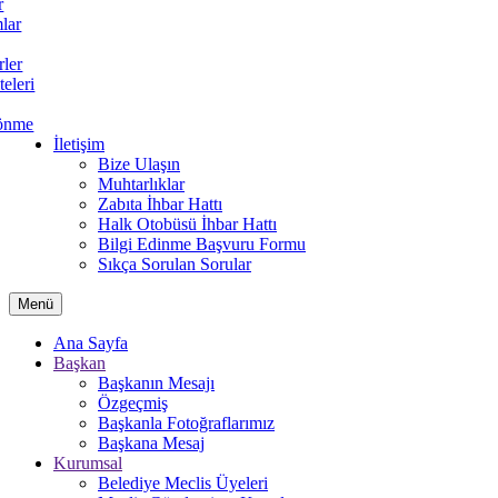
r
lar
rler
teleri
önme
İletişim
Bize Ulaşın
Muhtarlıklar
Zabıta İhbar Hattı
Halk Otobüsü İhbar Hattı
Bilgi Edinme Başvuru Formu
Sıkça Sorulan Sorular
Menü
Ana Sayfa
Başkan
Başkanın Mesajı
Özgeçmiş
Başkanla Fotoğraflarımız
Başkana Mesaj
Kurumsal
Belediye Meclis Üyeleri