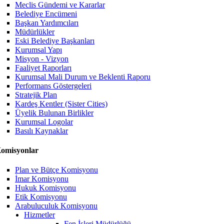
Meclis Gündemi ve Kararlar
Belediye Encümeni
Başkan Yardımcıları
Müdürlükler
Eski Belediye Başkanları
Kurumsal Yapı
Misyon - Vizyon
Faaliyet Raporları
Kurumsal Mali Durum ve Beklenti Raporu
Performans Göstergeleri
Stratejik Plan
Kardeş Kentler (Sister Cities)
Üyelik Bulunan Birlikler
Kurumsal Logolar
Basılı Kaynaklar
omisyonlar
Plan ve Bütçe Komisyonu
İmar Komisyonu
Hukuk Komisyonu
Etik Komisyonu
Arabuluculuk Komisyonu
Hizmetler
Fen İşleri Müdürlüğü