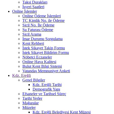
Taksi Durakları
İşyeri Saatleri
Online İşlemler
Online Ödeme İşlemleri
TC Kimlik No. ile Ödeme
Sicil No. İle Ödeme
Su Faturası Ödeme
Sicil Arama
İmar Durumu Sorgulama
Kent Rehberi
İstek Şikayet Takip Formu
İstek Şikayet Bildirim Formu
Nöbetçi Eczaneler
Online Hava Kalitesi
Bulut Kent Bilgi Sistemi
Vatandaş Memnuniyet Anketi
Kdz. Ereğli
Genel Bilgiler
Kdz. Ereğli Tarihi
Demografik Yapı
Efsaneler ve Tarihsel Süreç
Tarihi Yerler
Mağaralar
Müzeler
Kdz. Ereğli Belediyesi Kent Müzesi