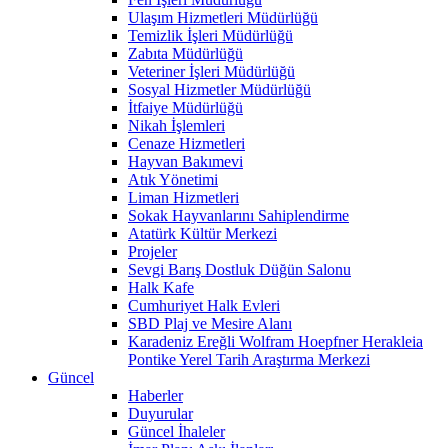
Ulaşım Hizmetleri Müdürlüğü
Temizlik İşleri Müdürlüğü
Zabıta Müdürlüğü
Veteriner İşleri Müdürlüğü
Sosyal Hizmetler Müdürlüğü
İtfaiye Müdürlüğü
Nikah İşlemleri
Cenaze Hizmetleri
Hayvan Bakımevi
Atık Yönetimi
Liman Hizmetleri
Sokak Hayvanlarını Sahiplendirme
Atatürk Kültür Merkezi
Projeler
Sevgi Barış Dostluk Düğün Salonu
Halk Kafe
Cumhuriyet Halk Evleri
SBD Plaj ve Mesire Alanı
Karadeniz Ereğli Wolfram Hoepfner Herakleia
Pontike Yerel Tarih Araştırma Merkezi
Güncel
Haberler
Duyurular
Güncel İhaleler