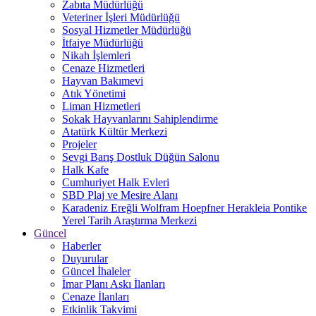
Zabıta Müdürlüğü
Veteriner İşleri Müdürlüğü
Sosyal Hizmetler Müdürlüğü
İtfaiye Müdürlüğü
Nikah İşlemleri
Cenaze Hizmetleri
Hayvan Bakımevi
Atık Yönetimi
Liman Hizmetleri
Sokak Hayvanlarını Sahiplendirme
Atatürk Kültür Merkezi
Projeler
Sevgi Barış Dostluk Düğün Salonu
Halk Kafe
Cumhuriyet Halk Evleri
SBD Plaj ve Mesire Alanı
Karadeniz Ereğli Wolfram Hoepfner Herakleia Pontike
Yerel Tarih Araştırma Merkezi
Güncel
Haberler
Duyurular
Güncel İhaleler
İmar Planı Askı İlanları
Cenaze İlanları
Etkinlik Takvimi