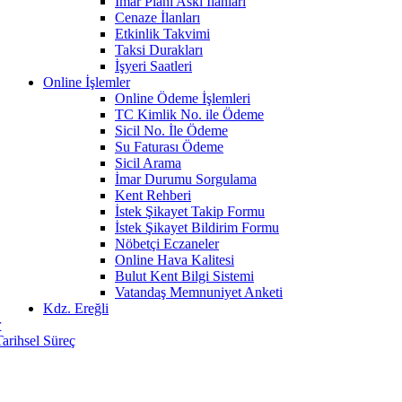
İmar Planı Askı İlanları
Cenaze İlanları
Etkinlik Takvimi
Taksi Durakları
İşyeri Saatleri
Online İşlemler
Online Ödeme İşlemleri
TC Kimlik No. ile Ödeme
Sicil No. İle Ödeme
Su Faturası Ödeme
Sicil Arama
İmar Durumu Sorgulama
Kent Rehberi
İstek Şikayet Takip Formu
İstek Şikayet Bildirim Formu
Nöbetçi Eczaneler
Online Hava Kalitesi
Bulut Kent Bilgi Sistemi
Vatandaş Memnuniyet Anketi
Kdz. Ereğli
r
Tarihsel Süreç