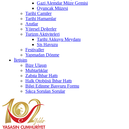
Gazi Alemdar Müze Gemisi
Oyuncak Müzesi
Tarihi Camiler
Tarihi Hamamlar
Anıtlar
Yöresel Değerler
Turizm Aktiviteleri
Tarihi Akkuyu Meydanı
Sis Havuzu
Festivaller
Yapmadan Dönme
İletişim
Bize Ulaşın
Muhtarlıklar
Zabıta İhbar Hattı
Halk Otobüsü İhbar Hattı
Bilgi Edinme Başvuru Formu
Sıkça Sorulan Sorular