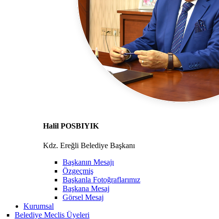
Halil POSBIYIK
Kdz. Ereğli Belediye Başkanı
Başkanın Mesajı
Özgeçmiş
Başkanla Fotoğraflarımız
Başkana Mesaj
Görsel Mesaj
Kurumsal
Belediye Meclis Üyeleri