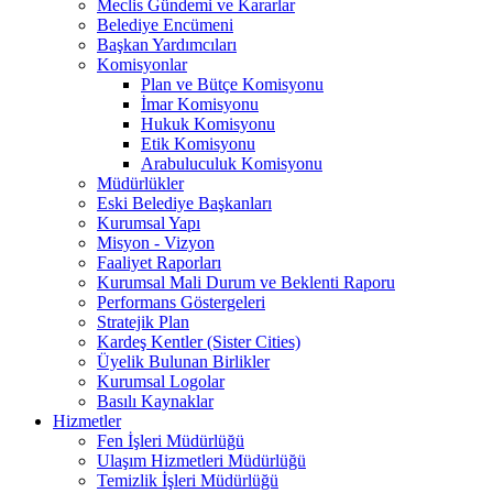
Meclis Gündemi ve Kararlar
Belediye Encümeni
Başkan Yardımcıları
Komisyonlar
Plan ve Bütçe Komisyonu
İmar Komisyonu
Hukuk Komisyonu
Etik Komisyonu
Arabuluculuk Komisyonu
Müdürlükler
Eski Belediye Başkanları
Kurumsal Yapı
Misyon - Vizyon
Faaliyet Raporları
Kurumsal Mali Durum ve Beklenti Raporu
Performans Göstergeleri
Stratejik Plan
Kardeş Kentler (Sister Cities)
Üyelik Bulunan Birlikler
Kurumsal Logolar
Basılı Kaynaklar
Hizmetler
Fen İşleri Müdürlüğü
Ulaşım Hizmetleri Müdürlüğü
Temizlik İşleri Müdürlüğü