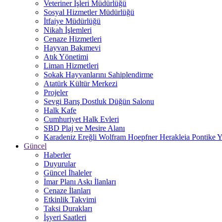
Veteriner İşleri Müdürlüğü
Sosyal Hizmetler Müdürlüğü
İtfaiye Müdürlüğü
Nikah İşlemleri
Cenaze Hizmetleri
Hayvan Bakımevi
Atık Yönetimi
Liman Hizmetleri
Sokak Hayvanlarını Sahiplendirme
Atatürk Kültür Merkezi
Projeler
Sevgi Barış Dostluk Düğün Salonu
Halk Kafe
Cumhuriyet Halk Evleri
SBD Plaj ve Mesire Alanı
Karadeniz Ereğli Wolfram Hoepfner Herakleia Pontike Y
Güncel
Haberler
Duyurular
Güncel İhaleler
İmar Planı Askı İlanları
Cenaze İlanları
Etkinlik Takvimi
Taksi Durakları
İşyeri Saatleri