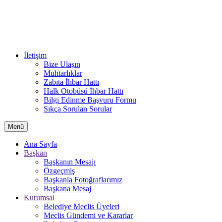
İletişim
Bize Ulaşın
Muhtarlıklar
Zabıta İhbar Hattı
Halk Otobüsü İhbar Hattı
Bilgi Edinme Başvuru Formu
Sıkça Sorulan Sorular
Menü
Ana Sayfa
Başkan
Başkanın Mesajı
Özgeçmiş
Başkanla Fotoğraflarımız
Başkana Mesaj
Kurumsal
Belediye Meclis Üyeleri
Meclis Gündemi ve Kararlar