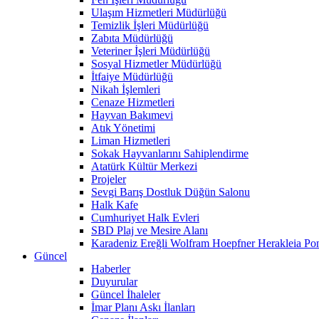
Ulaşım Hizmetleri Müdürlüğü
Temizlik İşleri Müdürlüğü
Zabıta Müdürlüğü
Veteriner İşleri Müdürlüğü
Sosyal Hizmetler Müdürlüğü
İtfaiye Müdürlüğü
Nikah İşlemleri
Cenaze Hizmetleri
Hayvan Bakımevi
Atık Yönetimi
Liman Hizmetleri
Sokak Hayvanlarını Sahiplendirme
Atatürk Kültür Merkezi
Projeler
Sevgi Barış Dostluk Düğün Salonu
Halk Kafe
Cumhuriyet Halk Evleri
SBD Plaj ve Mesire Alanı
Karadeniz Ereğli Wolfram Hoepfner Herakleia Pon
Güncel
Haberler
Duyurular
Güncel İhaleler
İmar Planı Askı İlanları