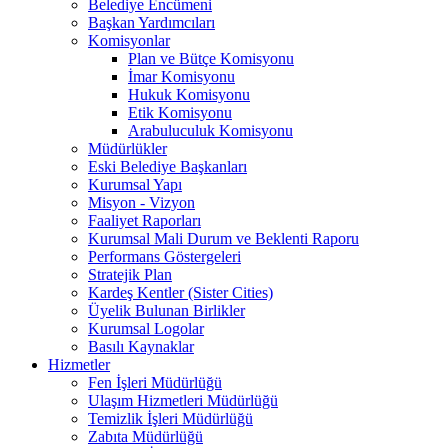
Belediye Encümeni
Başkan Yardımcıları
Komisyonlar
Plan ve Bütçe Komisyonu
İmar Komisyonu
Hukuk Komisyonu
Etik Komisyonu
Arabuluculuk Komisyonu
Müdürlükler
Eski Belediye Başkanları
Kurumsal Yapı
Misyon - Vizyon
Faaliyet Raporları
Kurumsal Mali Durum ve Beklenti Raporu
Performans Göstergeleri
Stratejik Plan
Kardeş Kentler (Sister Cities)
Üyelik Bulunan Birlikler
Kurumsal Logolar
Basılı Kaynaklar
Hizmetler
Fen İşleri Müdürlüğü
Ulaşım Hizmetleri Müdürlüğü
Temizlik İşleri Müdürlüğü
Zabıta Müdürlüğü