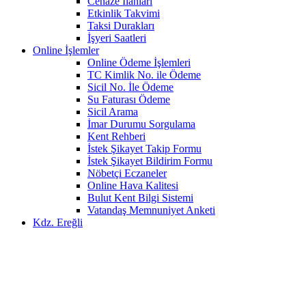
Cenaze İlanları
Etkinlik Takvimi
Taksi Durakları
İşyeri Saatleri
Online İşlemler
Online Ödeme İşlemleri
TC Kimlik No. ile Ödeme
Sicil No. İle Ödeme
Su Faturası Ödeme
Sicil Arama
İmar Durumu Sorgulama
Kent Rehberi
İstek Şikayet Takip Formu
İstek Şikayet Bildirim Formu
Nöbetçi Eczaneler
Online Hava Kalitesi
Bulut Kent Bilgi Sistemi
Vatandaş Memnuniyet Anketi
Kdz. Ereğli