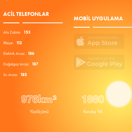
ACIL TELEFONLAR
MOBIL UYGULAMA
Alo Zabıta:
153
İtfaiye:
112
Elektrik Arıza:
186
Doğalgaz Arıza:
187
Su Arıza:
185
9
7
6
1
8
8
0
km²
Yüzölçümü
Kuruluş Yılı