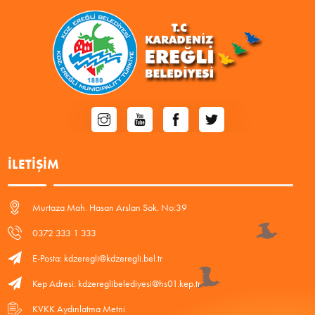
İLETIŞIM
Murtaza Mah. Hasan Arslan Sok. No:39
0372 333 1 333
E-Posta: kdzeregli@kdzeregli.bel.tr
Kep Adresi: kdzereglibelediyesi@hs01.kep.tr
KVKK Aydınlatma Metni