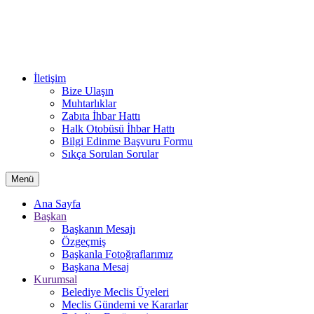
İletişim
Bize Ulaşın
Muhtarlıklar
Zabıta İhbar Hattı
Halk Otobüsü İhbar Hattı
Bilgi Edinme Başvuru Formu
Sıkça Sorulan Sorular
Menü
Ana Sayfa
Başkan
Başkanın Mesajı
Özgeçmiş
Başkanla Fotoğraflarımız
Başkana Mesaj
Kurumsal
Belediye Meclis Üyeleri
Meclis Gündemi ve Kararlar