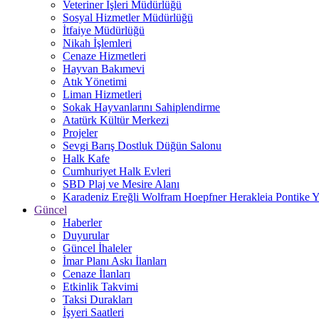
Veteriner İşleri Müdürlüğü
Sosyal Hizmetler Müdürlüğü
İtfaiye Müdürlüğü
Nikah İşlemleri
Cenaze Hizmetleri
Hayvan Bakımevi
Atık Yönetimi
Liman Hizmetleri
Sokak Hayvanlarını Sahiplendirme
Atatürk Kültür Merkezi
Projeler
Sevgi Barış Dostluk Düğün Salonu
Halk Kafe
Cumhuriyet Halk Evleri
SBD Plaj ve Mesire Alanı
Karadeniz Ereğli Wolfram Hoepfner Herakleia Pontike Y
Güncel
Haberler
Duyurular
Güncel İhaleler
İmar Planı Askı İlanları
Cenaze İlanları
Etkinlik Takvimi
Taksi Durakları
İşyeri Saatleri