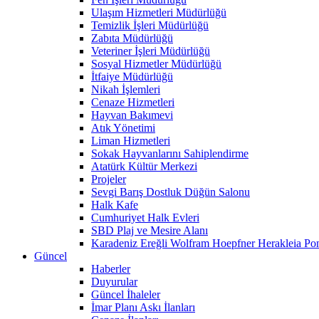
Ulaşım Hizmetleri Müdürlüğü
Temizlik İşleri Müdürlüğü
Zabıta Müdürlüğü
Veteriner İşleri Müdürlüğü
Sosyal Hizmetler Müdürlüğü
İtfaiye Müdürlüğü
Nikah İşlemleri
Cenaze Hizmetleri
Hayvan Bakımevi
Atık Yönetimi
Liman Hizmetleri
Sokak Hayvanlarını Sahiplendirme
Atatürk Kültür Merkezi
Projeler
Sevgi Barış Dostluk Düğün Salonu
Halk Kafe
Cumhuriyet Halk Evleri
SBD Plaj ve Mesire Alanı
Karadeniz Ereğli Wolfram Hoepfner Herakleia Pon
Güncel
Haberler
Duyurular
Güncel İhaleler
İmar Planı Askı İlanları