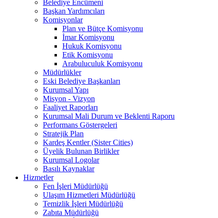
Belediye Encümeni
Başkan Yardımcıları
Komisyonlar
Plan ve Bütçe Komisyonu
İmar Komisyonu
Hukuk Komisyonu
Etik Komisyonu
Arabuluculuk Komisyonu
Müdürlükler
Eski Belediye Başkanları
Kurumsal Yapı
Misyon - Vizyon
Faaliyet Raporları
Kurumsal Mali Durum ve Beklenti Raporu
Performans Göstergeleri
Stratejik Plan
Kardeş Kentler (Sister Cities)
Üyelik Bulunan Birlikler
Kurumsal Logolar
Basılı Kaynaklar
Hizmetler
Fen İşleri Müdürlüğü
Ulaşım Hizmetleri Müdürlüğü
Temizlik İşleri Müdürlüğü
Zabıta Müdürlüğü