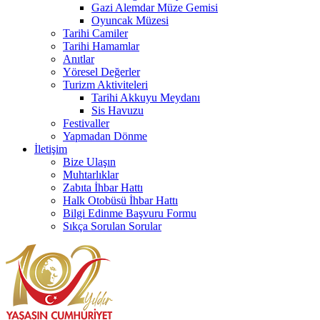
Gazi Alemdar Müze Gemisi
Oyuncak Müzesi
Tarihi Camiler
Tarihi Hamamlar
Anıtlar
Yöresel Değerler
Turizm Aktiviteleri
Tarihi Akkuyu Meydanı
Sis Havuzu
Festivaller
Yapmadan Dönme
İletişim
Bize Ulaşın
Muhtarlıklar
Zabıta İhbar Hattı
Halk Otobüsü İhbar Hattı
Bilgi Edinme Başvuru Formu
Sıkça Sorulan Sorular