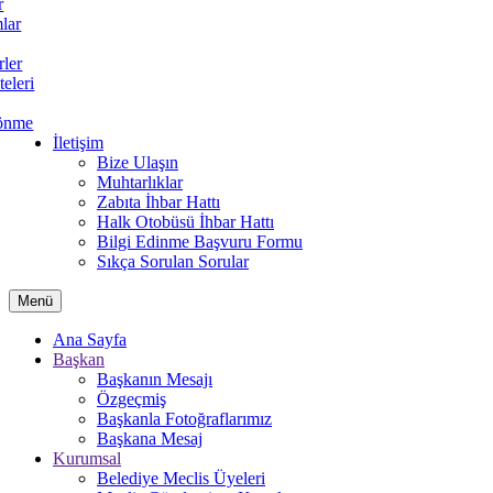
r
lar
rler
teleri
önme
İletişim
Bize Ulaşın
Muhtarlıklar
Zabıta İhbar Hattı
Halk Otobüsü İhbar Hattı
Bilgi Edinme Başvuru Formu
Sıkça Sorulan Sorular
Menü
Ana Sayfa
Başkan
Başkanın Mesajı
Özgeçmiş
Başkanla Fotoğraflarımız
Başkana Mesaj
Kurumsal
Belediye Meclis Üyeleri