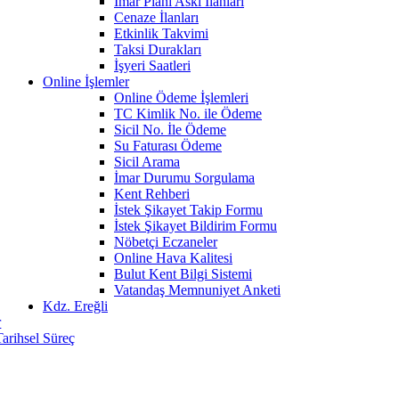
İmar Planı Askı İlanları
Cenaze İlanları
Etkinlik Takvimi
Taksi Durakları
İşyeri Saatleri
Online İşlemler
Online Ödeme İşlemleri
TC Kimlik No. ile Ödeme
Sicil No. İle Ödeme
Su Faturası Ödeme
Sicil Arama
İmar Durumu Sorgulama
Kent Rehberi
İstek Şikayet Takip Formu
İstek Şikayet Bildirim Formu
Nöbetçi Eczaneler
Online Hava Kalitesi
Bulut Kent Bilgi Sistemi
Vatandaş Memnuniyet Anketi
Kdz. Ereğli
r
Tarihsel Süreç