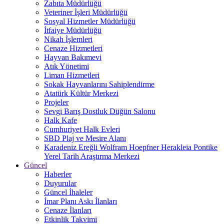
Zabıta Müdürlüğü
Veteriner İşleri Müdürlüğü
Sosyal Hizmetler Müdürlüğü
İtfaiye Müdürlüğü
Nikah İşlemleri
Cenaze Hizmetleri
Hayvan Bakımevi
Atık Yönetimi
Liman Hizmetleri
Sokak Hayvanlarını Sahiplendirme
Atatürk Kültür Merkezi
Projeler
Sevgi Barış Dostluk Düğün Salonu
Halk Kafe
Cumhuriyet Halk Evleri
SBD Plaj ve Mesire Alanı
Karadeniz Ereğli Wolfram Hoepfner Herakleia Pontike
Yerel Tarih Araştırma Merkezi
Güncel
Haberler
Duyurular
Güncel İhaleler
İmar Planı Askı İlanları
Cenaze İlanları
Etkinlik Takvimi