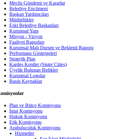
Meclis Gündemi ve Kararlar
Belediye Encümeni
Başkan Yardımcıları
Müdürlükler
Eski Belediye Başkanları
Kurumsal Yapı
Misyon - Vizyon
Faaliyet Raporları
Kurumsal Mali Durum ve Beklenti Raporu
Performans Göstergeleri
Stratejik Plan
Kardeş Kentler (Sister Cities)
Üyelik Bulunan Birlikler
Kurumsal Logolar
Basılı Kaynaklar
omisyonlar
Plan ve Bütçe Komisyonu
İmar Komisyonu
Hukuk Komisyonu
Etik Komisyonu
Arabuluculuk Komisyonu
Hizmetler
Fen İşleri Müdürlüğü