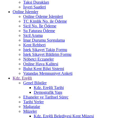
Taksi Durakları
İşyeri Saatleri
Online İşlemler
Online Ödeme İşlemleri
TC Kimlik No. ile Ödeme
Sicil No. İle Ödeme
Su Faturası Ödeme
Sicil Arama
İmar Durumu Sorgulama
Kent Rehberi
İstek Şikayet Takip Formu
İstek Şikayet Bildirim Formu
Nöbetçi Eczaneler
Online Hava Kalitesi
Bulut Kent Bilgi Sistemi
Vatandaş Memnuniyet Anketi
Kdz. Ereğli
Genel Bilgiler
Kdz. Ereğli Tarihi
Demografik Yapı
Efsaneler ve Tarihsel Süreç
Tarihi Yerler
Mağaralar
Müzeler
Kdz. Ereğli Belediyesi Kent Müzesi