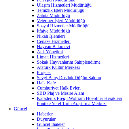
Ulaşım Hizmetleri Müdürlüğü
Temizlik İşleri Müdürlüğü
Zabıta Müdürlüğü
Veteriner İşleri Müdürlüğü
Sosyal Hizmetler Müdürlüğü
İtfaiye Müdürlüğü
Nikah İşlemleri
Cenaze Hizmetleri
Hayvan Bakımevi
Atık Yönetimi
Liman Hizmetleri
Sokak Hayvanlarını Sahiplendirme
Atatürk Kültür Merkezi
Projeler
Sevgi Barış Dostluk Düğün Salonu
Halk Kafe
Cumhuriyet Halk Evleri
SBD Plaj ve Mesire Alanı
Karadeniz Ereğli Wolfram Hoepfner Herakleia
Pontike Yerel Tarih Araştırma Merkezi
Güncel
Haberler
Duyurular
Güncel İhaleler