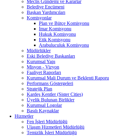
Meclis Gündemi ve Kararlar
Belediye Encümeni
Başkan Yardımcıları
Komisyonlar
Plan ve Bütçe Komisyonu
İmar Komisyonu
Hukuk Komisyonu
Etik Komisyonu
Arabuluculuk Komisyonu
Müdürlükler
Eski Belediye Başkanları
Kurumsal Yapı
Misyon - Vizyon
Faaliyet Raporları
Kurumsal Mali Durum ve Beklenti Raporu
Performans Göstergeleri
Stratejik Plan
Kardeş Kentler (Sister Cities)
Üyelik Bulunan Birlikler
Kurumsal Logolar
Basılı Kaynaklar
Hizmetler
Fen İşleri Müdürlüğü
Ulaşım Hizmetleri Müdürlüğü
Temizlik İşleri Müdürlüğü