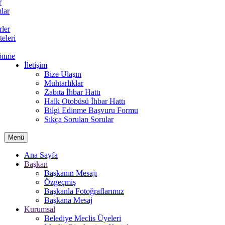
r
lar
rler
teleri
önme
İletişim
Bize Ulaşın
Muhtarlıklar
Zabıta İhbar Hattı
Halk Otobüsü İhbar Hattı
Bilgi Edinme Başvuru Formu
Sıkça Sorulan Sorular
Menü
Ana Sayfa
Başkan
Başkanın Mesajı
Özgeçmiş
Başkanla Fotoğraflarımız
Başkana Mesaj
Kurumsal
Belediye Meclis Üyeleri