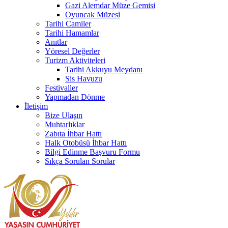
Gazi Alemdar Müze Gemisi
Oyuncak Müzesi
Tarihi Camiler
Tarihi Hamamlar
Anıtlar
Yöresel Değerler
Turizm Aktiviteleri
Tarihi Akkuyu Meydanı
Sis Havuzu
Festivaller
Yapmadan Dönme
İletişim
Bize Ulaşın
Muhtarlıklar
Zabıta İhbar Hattı
Halk Otobüsü İhbar Hattı
Bilgi Edinme Başvuru Formu
Sıkça Sorulan Sorular