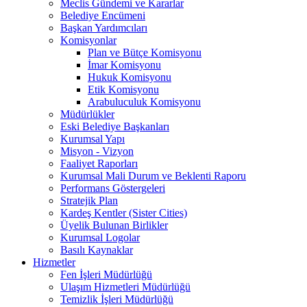
Meclis Gündemi ve Kararlar
Belediye Encümeni
Başkan Yardımcıları
Komisyonlar
Plan ve Bütçe Komisyonu
İmar Komisyonu
Hukuk Komisyonu
Etik Komisyonu
Arabuluculuk Komisyonu
Müdürlükler
Eski Belediye Başkanları
Kurumsal Yapı
Misyon - Vizyon
Faaliyet Raporları
Kurumsal Mali Durum ve Beklenti Raporu
Performans Göstergeleri
Stratejik Plan
Kardeş Kentler (Sister Cities)
Üyelik Bulunan Birlikler
Kurumsal Logolar
Basılı Kaynaklar
Hizmetler
Fen İşleri Müdürlüğü
Ulaşım Hizmetleri Müdürlüğü
Temizlik İşleri Müdürlüğü