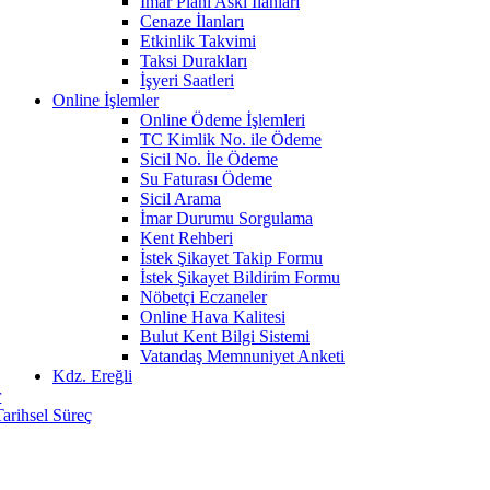
İmar Planı Askı İlanları
Cenaze İlanları
Etkinlik Takvimi
Taksi Durakları
İşyeri Saatleri
Online İşlemler
Online Ödeme İşlemleri
TC Kimlik No. ile Ödeme
Sicil No. İle Ödeme
Su Faturası Ödeme
Sicil Arama
İmar Durumu Sorgulama
Kent Rehberi
İstek Şikayet Takip Formu
İstek Şikayet Bildirim Formu
Nöbetçi Eczaneler
Online Hava Kalitesi
Bulut Kent Bilgi Sistemi
Vatandaş Memnuniyet Anketi
Kdz. Ereğli
r
Tarihsel Süreç