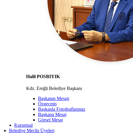
Halil POSBIYIK
Kdz. Ereğli Belediye Başkanı
Başkanın Mesajı
Özgeçmiş
Başkanla Fotoğraflarımız
Başkana Mesaj
Görsel Mesaj
Kurumsal
Belediye Meclis Üyeleri