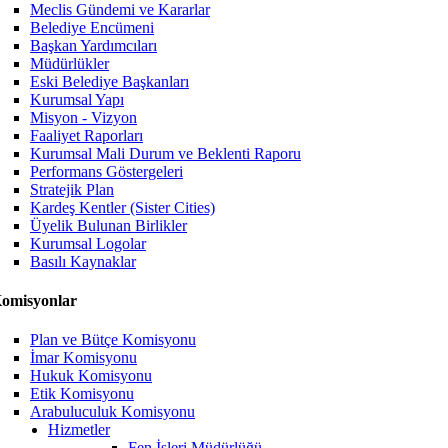
Meclis Gündemi ve Kararlar
Belediye Encümeni
Başkan Yardımcıları
Müdürlükler
Eski Belediye Başkanları
Kurumsal Yapı
Misyon - Vizyon
Faaliyet Raporları
Kurumsal Mali Durum ve Beklenti Raporu
Performans Göstergeleri
Stratejik Plan
Kardeş Kentler (Sister Cities)
Üyelik Bulunan Birlikler
Kurumsal Logolar
Basılı Kaynaklar
omisyonlar
Plan ve Bütçe Komisyonu
İmar Komisyonu
Hukuk Komisyonu
Etik Komisyonu
Arabuluculuk Komisyonu
Hizmetler
Fen İşleri Müdürlüğü