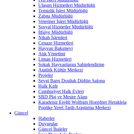
Ulaşım Hizmetleri Müdürlüğü
Temizlik İşleri Müdürlüğü
Zabıta Müdürlüğü
Veteriner İşleri Müdürlüğü
Sosyal Hizmetler Müdürlüğü
İtfaiye Müdürlüğü
Nikah İşlemleri
Cenaze Hizmetleri
Hayvan Bakımevi
Atık Yönetimi
Liman Hizmetleri
Sokak Hayvanlarını Sahiplendirme
Atatürk Kültür Merkezi
Projeler
Sevgi Barış Dostluk Düğün Salonu
Halk Kafe
Cumhuriyet Halk Evleri
SBD Plaj ve Mesire Alanı
Karadeniz Ereğli Wolfram Hoepfner Herakleia
Pontike Yerel Tarih Araştırma Merkezi
Güncel
Haberler
Duyurular
Güncel İhaleler