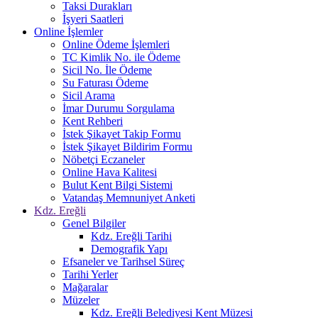
Taksi Durakları
İşyeri Saatleri
Online İşlemler
Online Ödeme İşlemleri
TC Kimlik No. ile Ödeme
Sicil No. İle Ödeme
Su Faturası Ödeme
Sicil Arama
İmar Durumu Sorgulama
Kent Rehberi
İstek Şikayet Takip Formu
İstek Şikayet Bildirim Formu
Nöbetçi Eczaneler
Online Hava Kalitesi
Bulut Kent Bilgi Sistemi
Vatandaş Memnuniyet Anketi
Kdz. Ereğli
Genel Bilgiler
Kdz. Ereğli Tarihi
Demografik Yapı
Efsaneler ve Tarihsel Süreç
Tarihi Yerler
Mağaralar
Müzeler
Kdz. Ereğli Belediyesi Kent Müzesi