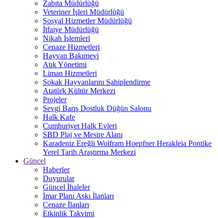
Zabıta Müdürlüğü
Veteriner İşleri Müdürlüğü
Sosyal Hizmetler Müdürlüğü
İtfaiye Müdürlüğü
Nikah İşlemleri
Cenaze Hizmetleri
Hayvan Bakımevi
Atık Yönetimi
Liman Hizmetleri
Sokak Hayvanlarını Sahiplendirme
Atatürk Kültür Merkezi
Projeler
Sevgi Barış Dostluk Düğün Salonu
Halk Kafe
Cumhuriyet Halk Evleri
SBD Plaj ve Mesire Alanı
Karadeniz Ereğli Wolfram Hoepfner Herakleia Pontike
Yerel Tarih Araştırma Merkezi
Güncel
Haberler
Duyurular
Güncel İhaleler
İmar Planı Askı İlanları
Cenaze İlanları
Etkinlik Takvimi